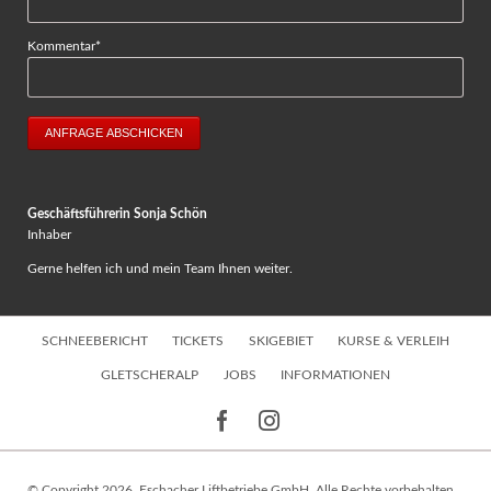
Pflichtfeld
Kommentar
*
ANFRAGE ABSCHICKEN
Geschäftsführerin Sonja Schön
Inhaber
Gerne helfen ich und mein Team Ihnen weiter.
Navigation
SCHNEEBERICHT
TICKETS
SKIGEBIET
KURSE & VERLEIH
überspringen
GLETSCHERALP
JOBS
INFORMATIONEN
© Copyright 2026. Eschacher Liftbetriebe GmbH. Alle Rechte vorbehalten.