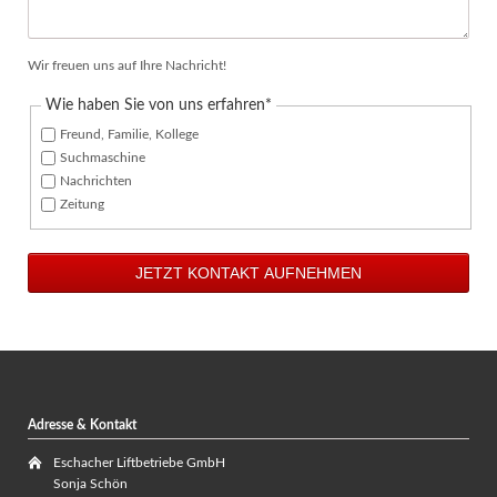
Wir freuen uns auf Ihre Nachricht!
Pflichtfeld
Wie haben Sie von uns erfahren
*
Freund, Familie, Kollege
Suchmaschine
Nachrichten
Zeitung
JETZT KONTAKT AUFNEHMEN
Adresse & Kontakt
Eschacher Liftbetriebe GmbH
Sonja Schön