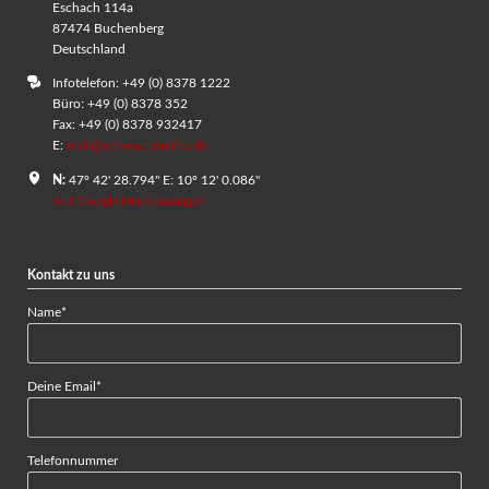
Eschach 114a
87474 Buchenberg
Deutschland
Infotelefon: +49 (0) 8378 1222
Büro: +49 (0) 8378 352
Fax: +49 (0) 8378 932417
E:
mail@schwaerzenlifte.de
N:
47º 42' 28.794" E: 10º 12' 0.086"
Auf Google Maps anzeigen
Kontakt zu uns
Pflichtfeld
Name
*
Pflichtfeld
Deine Email
*
Telefonnummer