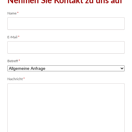
Nehmen Sie Kontakt zu uns auf
Pflichtfeld
Name
*
Pflichtfeld
E-Mail
*
Pflichtfeld
Betreff
*
Pflichtfeld
Nachricht
*