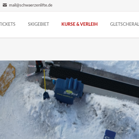
mail@schwaerzenlifte.de
TICKETS
SKIGEBIET
KURSE & VERLEIH
GLETSCHERA
ICKET-SHOP
RODELN
REISE
NACHTRODELN
ICKET-AUTOMAT
PISTENPLAN
LIZI FUNLINE