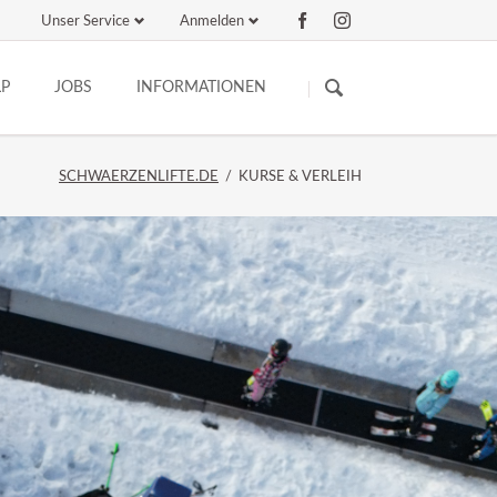
Unser Service
Anmelden
Navigation
Navigation
überspringen
überspringen
LP
JOBS
INFORMATIONEN
ANFAHRT
520€ Mini-Job
SCHWAERZENLIFTE.DE
KURSE & VERLEIH
NACHHALTIGKEIT
Teil-/Vollzeit
ÜBERNACHTUNG
ALLGEMEINE INFORMATIONEN
SKIGEBIET ESCHACH BEI FACEBOOK
SKIGEBIET ESCHACH BEI INSTAGRAM
SKIGEBIET ESCHACH BEI YOUTUBE