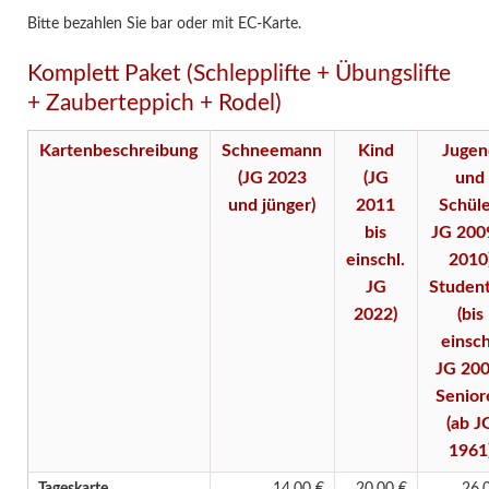
Bitte bezahlen Sie bar oder mit EC-Karte.
Komplett Paket (Schlepplifte + Übungslifte
+ Zauberteppich + Rodel)
Kartenbeschreibung
Schneemann
Kind
Jugen
(JG 2023
(JG
und
und jünger)
2011
Schüle
bis
JG 200
einschl.
2010
JG
Studen
2022)
(bis
einsch
JG 200
Senior
(ab J
1961
Tageskarte
14,00 €
20,00 €
26,