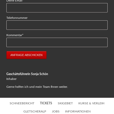
Pflichtfeld
Deine Email
*
Telefonnummer
Pflichtfeld
Kommentar
*
ANFRAGE ABSCHICKEN
Geschäftsführerin Sonja Schön
Inhaber
Gerne helfen ich und mein Team Ihnen weiter.
Navigation
SCHNEEBERICHT
TICKETS
SKIGEBIET
KURSE & VERLEIH
überspringen
GLETSCHERALP
JOBS
INFORMATIONEN