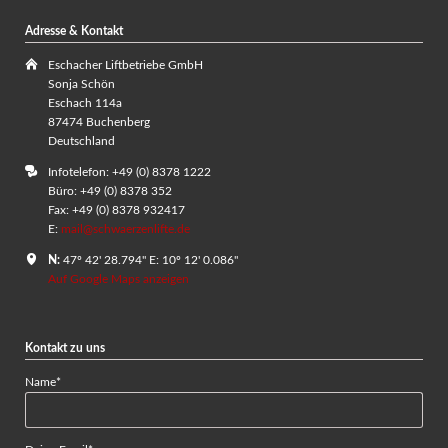
Adresse & Kontakt
Eschacher Liftbetriebe GmbH
Sonja Schön
Eschach 114a
87474 Buchenberg
Deutschland
Infotelefon: +49 (0) 8378 1222
Büro: +49 (0) 8378 352
Fax: +49 (0) 8378 932417
E:
mail@schwaerzenlifte.de
N:
47º 42' 28.794" E: 10º 12' 0.086"
Auf Google Maps anzeigen
Kontakt zu uns
Pflichtfeld
Name
*