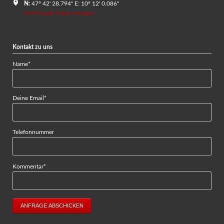
N:
47º 42' 28.794" E: 10º 12' 0.086"
Auf Google Maps anzeigen
Kontakt zu uns
Pflichtfeld
Name
*
Pflichtfeld
Deine Email
*
Telefonnummer
Pflichtfeld
Kommentar
*
ANFRAGE ABSCHICKEN