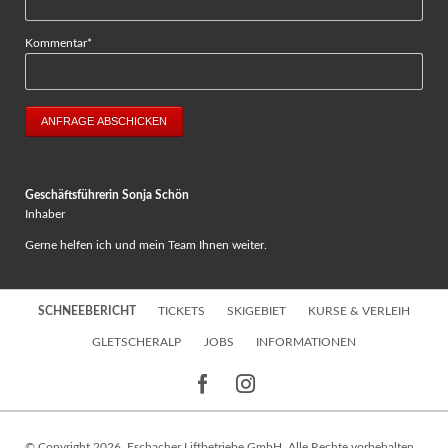
Pflichtfeld
Kommentar
*
ANFRAGE ABSCHICKEN
Geschäftsführerin Sonja Schön
Inhaber
Gerne helfen ich und mein Team Ihnen weiter.
Navigation
SCHNEEBERICHT
TICKETS
SKIGEBIET
KURSE & VERLEIH
überspringen
GLETSCHERALP
JOBS
INFORMATIONEN
© Copyright 2026. Eschacher Liftbetriebe GmbH. Alle Rechte vorbehalten.