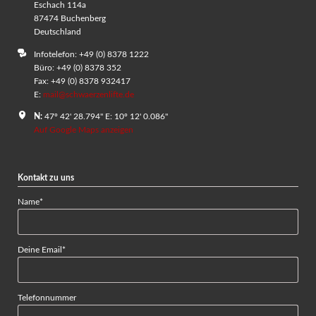
Eschach 114a
87474 Buchenberg
Deutschland
Infotelefon: +49 (0) 8378 1222
Büro: +49 (0) 8378 352
Fax: +49 (0) 8378 932417
E:
mail@schwaerzenlifte.de
N:
47º 42' 28.794" E: 10º 12' 0.086"
Auf Google Maps anzeigen
Kontakt zu uns
Pflichtfeld
Name
*
Pflichtfeld
Deine Email
*
Telefonnummer